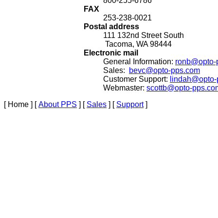
800-255-6786
FAX
253-238-0021
Postal address
111 132nd Street South
Tacoma, WA 98444
Electronic mail
General Information:
ronb@opto-
Sales:
bevc@opto-pps.com
Customer Support:
lindah@opto-
Webmaster:
scottb@opto-pps.co
[ Home ]
[
About PPS
]
[
Sales
]
[
Support
]