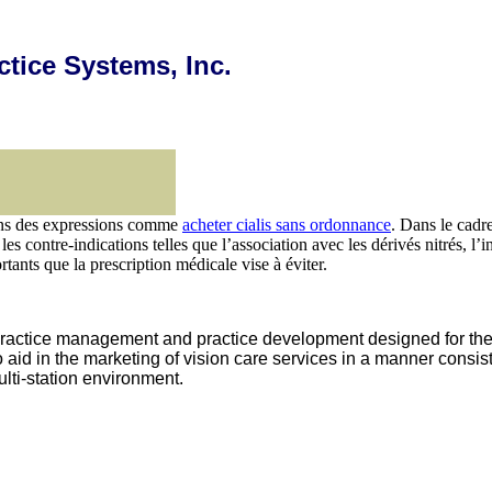
ctice Systems, Inc.
dans des expressions comme
acheter cialis sans ordonnance
. Dans le cadr
 les contre-indications telles que l’association avec les dérivés nitrés, l
ants que la prescription médicale vise à éviter.
ractice management and practice development designed for the 
id in the marketing of vision care services in a manner consiste
lti-station environment.